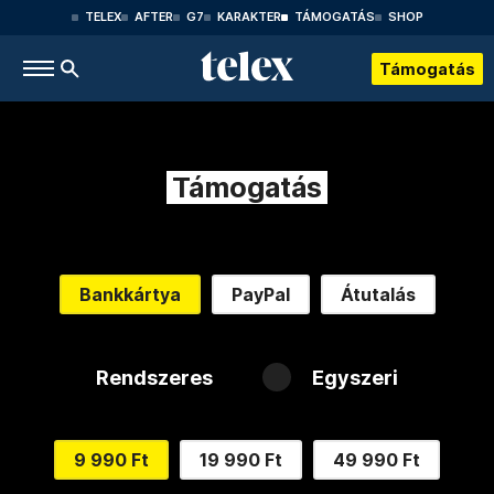
TELEX
AFTER
G7
KARAKTER
TÁMOGATÁS
SHOP
Támogatás
Támogatás
Bankkártya
PayPal
Átutalás
Rendszeres
Egyszeri
9 990 Ft
19 990 Ft
49 990 Ft