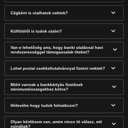
Cégként is utalhatok nektek?
Külföldről is tudok utalni?
Van-e lehetőség arra, hogy banki utalással havi
rendszerességgel támogassalak titeket?
Lehet postai csekkel/utalvánnyal fizetni nektek?
Miért vannak a bankkártyás fizetések
minimumösszegekhez kötve?
Hírlevélre hogy tudok feliratkozni?
Olyan kérdésem van, amire nincs itt válasz, mit
csináljak?