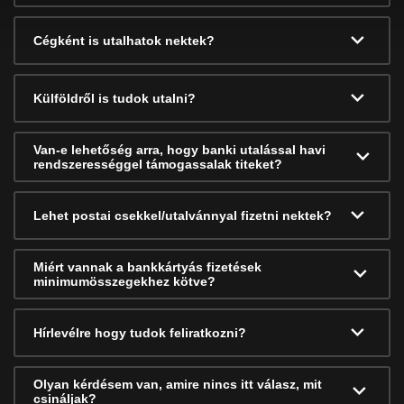
Cégként is utalhatok nektek?
Külföldről is tudok utalni?
Van-e lehetőség arra, hogy banki utalással havi
rendszerességgel támogassalak titeket?
Lehet postai csekkel/utalvánnyal fizetni nektek?
Miért vannak a bankkártyás fizetések
minimumösszegekhez kötve?
Hírlevélre hogy tudok feliratkozni?
Olyan kérdésem van, amire nincs itt válasz, mit
csináljak?