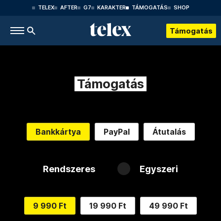
TELEX
AFTER
G7
KARAKTER
TÁMOGATÁS
SHOP
Támogatás
Támogatás
Bankkártya
PayPal
Átutalás
Rendszeres
Egyszeri
9 990 Ft
19 990 Ft
49 990 Ft