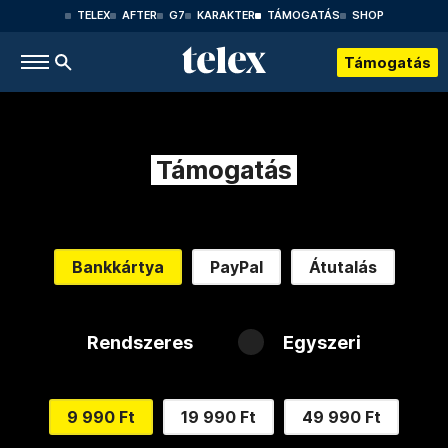
TELEX
AFTER
G7
KARAKTER
TÁMOGATÁS
SHOP
Támogatás
Támogatás
Bankkártya
PayPal
Átutalás
Rendszeres
Egyszeri
9 990 Ft
19 990 Ft
49 990 Ft