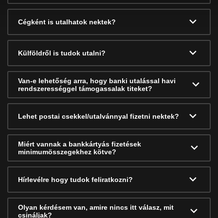
Cégként is utalhatok nektek?
Külföldről is tudok utalni?
Van-e lehetőség arra, hogy banki utalással havi
rendszerességgel támogassalak titeket?
Lehet postai csekkel/utalvánnyal fizetni nektek?
Miért vannak a bankkártyás fizetések
minimumösszegekhez kötve?
Hírlevélre hogy tudok feliratkozni?
Olyan kérdésem van, amire nincs itt válasz, mit
csináljak?