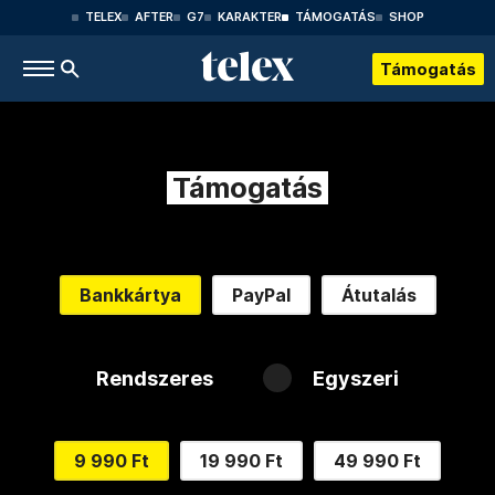
TELEX
AFTER
G7
KARAKTER
TÁMOGATÁS
SHOP
Támogatás
Támogatás
Bankkártya
PayPal
Átutalás
Rendszeres
Egyszeri
9 990 Ft
19 990 Ft
49 990 Ft