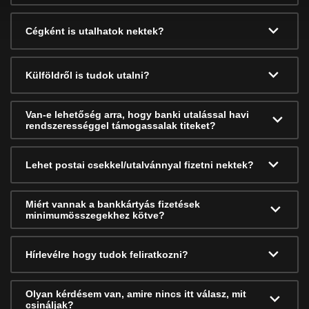
Cégként is utalhatok nektek?
Külföldről is tudok utalni?
Van-e lehetőség arra, hogy banki utalással havi
rendszerességgel támogassalak titeket?
Lehet postai csekkel/utalvánnyal fizetni nektek?
Miért vannak a bankkártyás fizetések
minimumösszegekhez kötve?
Hírlevélre hogy tudok feliratkozni?
Olyan kérdésem van, amire nincs itt válasz, mit
csináljak?