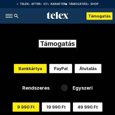
TELEX
AFTER
G7
KARAKTER
TÁMOGATÁS
SHOP
Támogatás
Támogatás
Bankkártya
PayPal
Átutalás
Rendszeres
Egyszeri
9 990 Ft
19 990 Ft
49 990 Ft