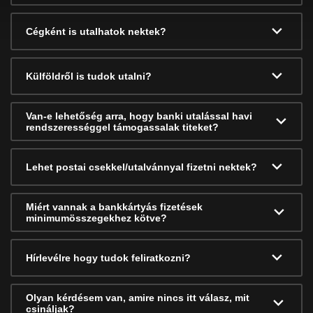
Cégként is utalhatok nektek?
Külföldről is tudok utalni?
Van-e lehetőség arra, hogy banki utalással havi
rendszerességgel támogassalak titeket?
Lehet postai csekkel/utalvánnyal fizetni nektek?
Miért vannak a bankkártyás fizetések
minimumösszegekhez kötve?
Hírlevélre hogy tudok feliratkozni?
Olyan kérdésem van, amire nincs itt válasz, mit
csináljak?