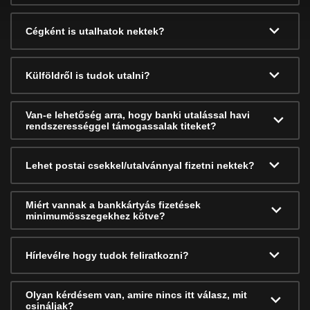
Cégként is utalhatok nektek?
Külföldről is tudok utalni?
Van-e lehetőség arra, hogy banki utalással havi
rendszerességgel támogassalak titeket?
Lehet postai csekkel/utalvánnyal fizetni nektek?
Miért vannak a bankkártyás fizetések
minimumösszegekhez kötve?
Hírlevélre hogy tudok feliratkozni?
Olyan kérdésem van, amire nincs itt válasz, mit
csináljak?