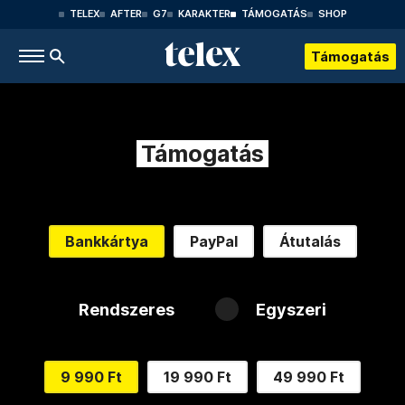
TELEX
AFTER
G7
KARAKTER
TÁMOGATÁS
SHOP
Támogatás
Támogatás
Bankkártya
PayPal
Átutalás
Rendszeres
Egyszeri
9 990 Ft
19 990 Ft
49 990 Ft