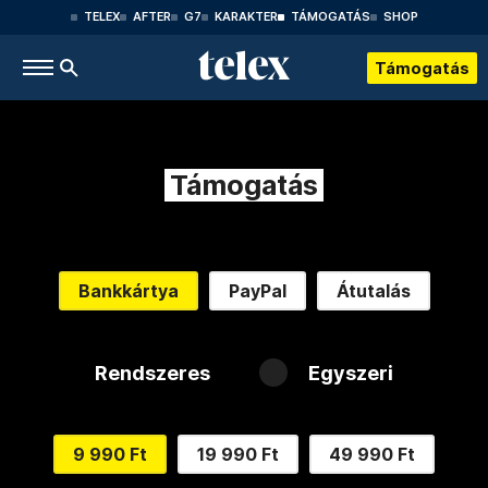
TELEX
AFTER
G7
KARAKTER
TÁMOGATÁS
SHOP
Támogatás
Támogatás
Bankkártya
PayPal
Átutalás
Rendszeres
Egyszeri
9 990 Ft
19 990 Ft
49 990 Ft