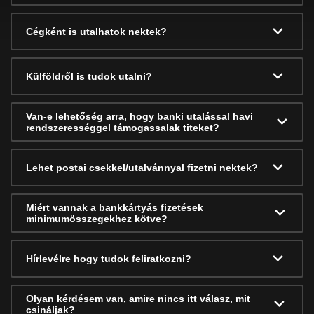
Cégként is utalhatok nektek?
Külföldről is tudok utalni?
Van-e lehetőség arra, hogy banki utalással havi
rendszerességgel támogassalak titeket?
Lehet postai csekkel/utalvánnyal fizetni nektek?
Miért vannak a bankkártyás fizetések
minimumösszegekhez kötve?
Hírlevélre hogy tudok feliratkozni?
Olyan kérdésem van, amire nincs itt válasz, mit
csináljak?