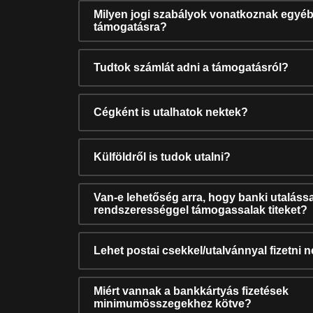
Milyen jogi szabályok vonatkoznak egyéb
támogatásra?
Tudtok számlát adni a támogatásról?
Cégként is utalhatok nektek?
Külföldről is tudok utalni?
Van-e lehetőség arra, hogy banki utalássa
rendszerességgel támogassalak titeket?
Lehet postai csekkel/utalvánnyal fizetni 
Miért vannak a bankkártyás fizetések
minimumösszegekhez kötve?