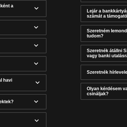
ként a
Lejár a bankkárty
számát a támogató
Szeretném lemonda
tudom?
Szeretnék átállni 
vagy banki utalás
Szeretnék hírlevele
l havi
Olyan kérdésem van
csináljak?
nektek?