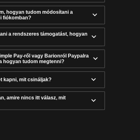
ám, hogyan tudom módosítani a
i fiókomban?
ni a rendszeres támogatást, hogyan
Simple Pay-ről vagy Barionról Paypalra
ra hogyan tudom megtenni?
t kapni, mit csináljak?
, amire nincs itt válasz, mit