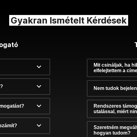
Gyakran Ismételt Kérdések
ogató
Mit csináljak, ha h
elfelejtettem a cím
k?
Nem tudok bejelent
támogatást?
Rendszeres támog
utalással, miért n
számít?
Szeretném megvált
hogyan tudom?