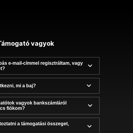
Támogató vagyok
ibás e-mail-címmel regisztráltam, vagy
et?
kezni, mi a baj?
atótok vagyok bankszámláról
incs fiókom?
oztatni a támogatási összeget,