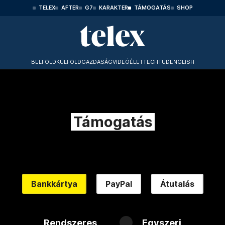
TELEX
AFTER
G7
KARAKTER
TÁMOGATÁS
SHOP
BELFÖLD
KÜLFÖLD
GAZDASÁG
VIDEÓ
ÉLET
TECHTUD
ENGLISH
Támogatás
Bankkártya
PayPal
Átutalás
Rendszeres
Egyszeri