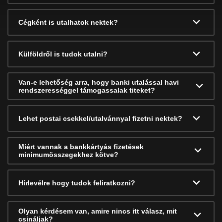
Cégként is utalhatok nektek?
Külföldről is tudok utalni?
Van-e lehetőség arra, hogy banki utalással havi
rendszerességgel támogassalak titeket?
Lehet postai csekkel/utalvánnyal fizetni nektek?
Miért vannak a bankkártyás fizetések
minimumösszegekhez kötve?
Hírlevélre hogy tudok feliratkozni?
Olyan kérdésem van, amire nincs itt válasz, mit
csináljak?