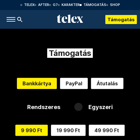
TELEX
AFTER
G7
KARAKTER
TÁMOGATÁS
SHOP
Támogatás
Támogatás
Bankkártya
PayPal
Átutalás
Rendszeres
Egyszeri
9 990 Ft
19 990 Ft
49 990 Ft