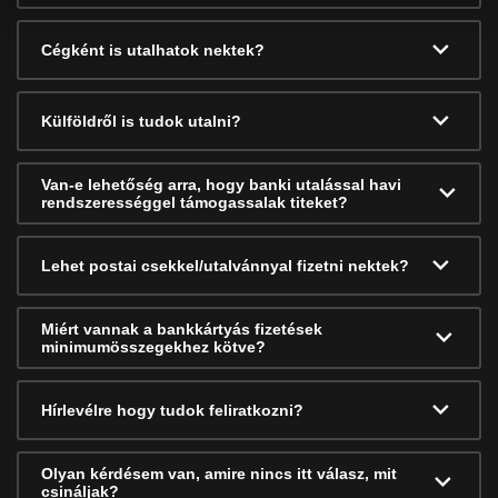
Cégként is utalhatok nektek?
Külföldről is tudok utalni?
Van-e lehetőség arra, hogy banki utalással havi
rendszerességgel támogassalak titeket?
Lehet postai csekkel/utalvánnyal fizetni nektek?
Miért vannak a bankkártyás fizetések
minimumösszegekhez kötve?
Hírlevélre hogy tudok feliratkozni?
Olyan kérdésem van, amire nincs itt válasz, mit
csináljak?