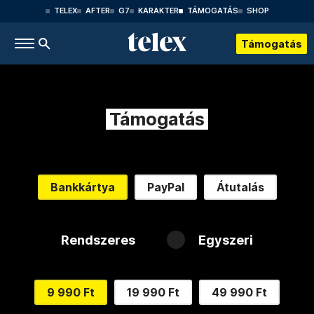
TELEX
AFTER
G7
KARAKTER
TÁMOGATÁS
SHOP
Támogatás
Támogatás
Bankkártya
PayPal
Átutalás
Rendszeres
Egyszeri
9 990 Ft
19 990 Ft
49 990 Ft