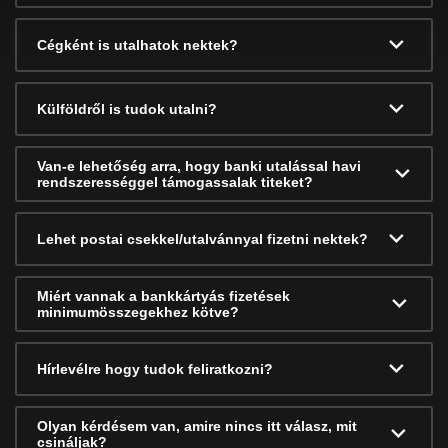
Cégként is utalhatok nektek?
Külföldről is tudok utalni?
Van-e lehetőség arra, hogy banki utalással havi
rendszerességgel támogassalak titeket?
Lehet postai csekkel/utalvánnyal fizetni nektek?
Miért vannak a bankkártyás fizetések
minimumösszegekhez kötve?
Hírlevélre hogy tudok feliratkozni?
Olyan kérdésem van, amire nincs itt válasz, mit
csináljak?