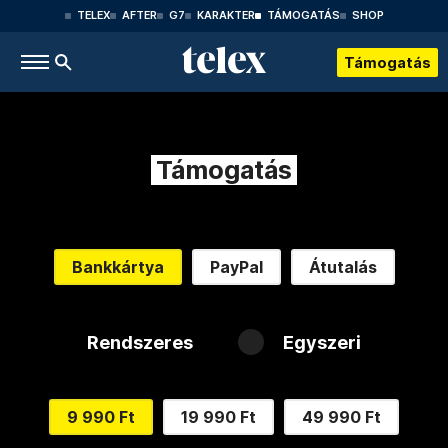
TELEX
AFTER
G7
KARAKTER
TÁMOGATÁS
SHOP
Támogatás
Támogatás
Bankkártya
PayPal
Átutalás
Rendszeres
Egyszeri
9 990 Ft
19 990 Ft
49 990 Ft