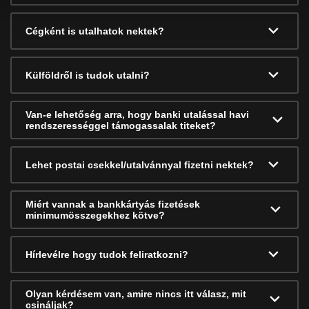
Cégként is utalhatok nektek?
Külföldről is tudok utalni?
Van-e lehetőség arra, hogy banki utalással havi
rendszerességgel támogassalak titeket?
Lehet postai csekkel/utalvánnyal fizetni nektek?
Miért vannak a bankkártyás fizetések
minimumösszegekhez kötve?
Hírlevélre hogy tudok feliratkozni?
Olyan kérdésem van, amire nincs itt válasz, mit
csináljak?