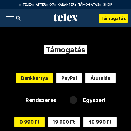
TELEX
AFTER
G7
KARAKTER
TÁMOGATÁS
SHOP
Támogatás
Támogatás
Bankkártya
PayPal
Átutalás
Rendszeres
Egyszeri
9 990 Ft
19 990 Ft
49 990 Ft