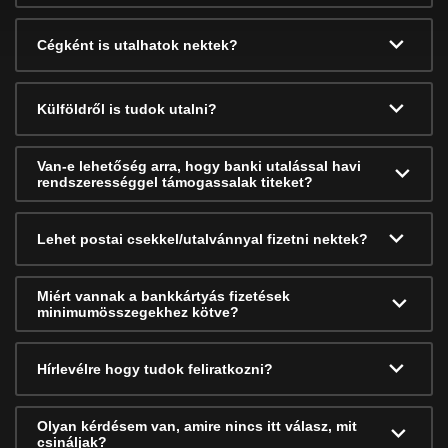
Cégként is utalhatok nektek?
Külföldről is tudok utalni?
Van-e lehetőség arra, hogy banki utalással havi
rendszerességgel támogassalak titeket?
Lehet postai csekkel/utalvánnyal fizetni nektek?
Miért vannak a bankkártyás fizetések
minimumösszegekhez kötve?
Hírlevélre hogy tudok feliratkozni?
Olyan kérdésem van, amire nincs itt válasz, mit
csináljak?