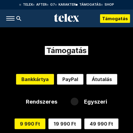
TELEX
AFTER
G7
KARAKTER
TÁMOGATÁS
SHOP
Támogatás
Támogatás
Bankkártya
PayPal
Átutalás
Rendszeres
Egyszeri
9 990 Ft
19 990 Ft
49 990 Ft