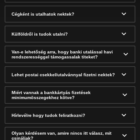
Cégként is utalhatok nektek?
Külföldről is tudok utalni?
Van-e lehetőség arra, hogy banki utalással havi
rendszerességgel támogassalak titeket?
Lehet postai csekkel/utalvánnyal fizetni nektek?
Miért vannak a bankkártyás fizetések
minimumösszegekhez kötve?
Hírlevélre hogy tudok feliratkozni?
Olyan kérdésem van, amire nincs itt válasz, mit
csináljak?