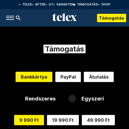
TELEX
AFTER
G7
KARAKTER
TÁMOGATÁS
SHOP
Támogatás
Támogatás
Bankkártya
PayPal
Átutalás
Rendszeres
Egyszeri
9 990 Ft
19 990 Ft
49 990 Ft