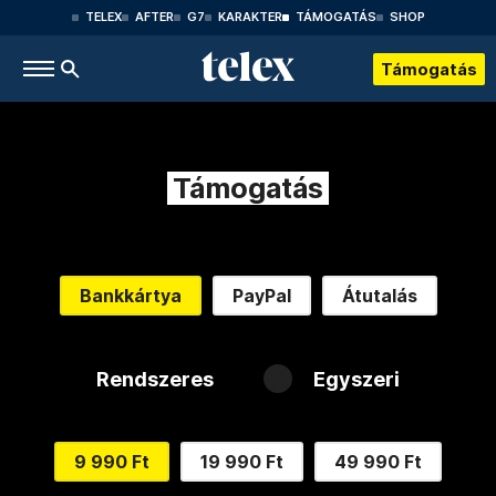
TELEX
AFTER
G7
KARAKTER
TÁMOGATÁS
SHOP
Támogatás
Támogatás
Bankkártya
PayPal
Átutalás
Rendszeres
Egyszeri
9 990 Ft
19 990 Ft
49 990 Ft