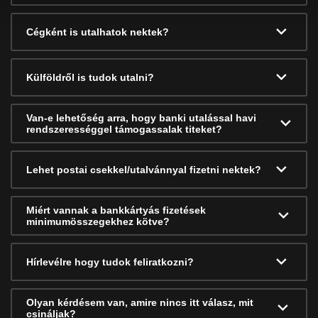
Cégként is utalhatok nektek?
Külföldről is tudok utalni?
Van-e lehetőség arra, hogy banki utalással havi
rendszerességgel támogassalak titeket?
Lehet postai csekkel/utalvánnyal fizetni nektek?
Miért vannak a bankkártyás fizetések
minimumösszegekhez kötve?
Hírlevélre hogy tudok feliratkozni?
Olyan kérdésem van, amire nincs itt válasz, mit
csináljak?