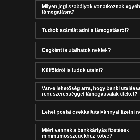
Milyen jogi szabályok vonatkoznak egyéb
támogatásra?
Tudtok számlát adni a támogatásról?
Cégként is utalhatok nektek?
Külföldről is tudok utalni?
Van-e lehetőség arra, hogy banki utalássa
rendszerességgel támogassalak titeket?
Lehet postai csekkel/utalvánnyal fizetni 
Miért vannak a bankkártyás fizetések
minimumösszegekhez kötve?