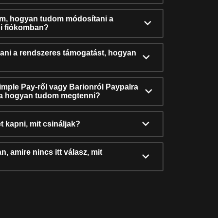
ám, hogyan tudom módosítani a
i fiókomban?
ni a rendszeres támogatást, hogyan
Simple Pay-ről vagy Barionról Paypalra
ra hogyan tudom megtenni?
t kapni, mit csináljak?
, amire nincs itt válasz, mit