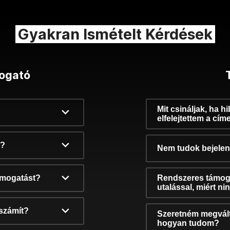
Gyakran Ismételt Kérdések
ogató
Mit csináljak, ha h
elfelejtettem a cím
k?
Nem tudok bejelent
támogatást?
Rendszeres támog
utalással, miért n
számít?
Szeretném megvált
hogyan tudom?