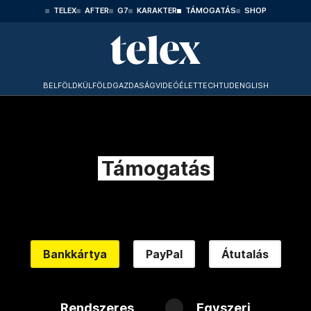
TELEX
AFTER
G7
KARAKTER
TÁMOGATÁS
SHOP
BELFÖLD
KÜLFÖLD
GAZDASÁG
VIDEÓ
ÉLET
TECHTUD
ENGLISH
Támogatás
Bankkártya
PayPal
Átutalás
Rendszeres
Egyszeri