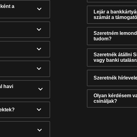
ként a
Lejár a bankkárty
számát a támogató
Szeretném lemonda
tudom?
Szeretnék átállni 
vagy banki utalás
Szeretnék hírlevele
l havi
Olyan kérdésem van
csináljak?
nektek?