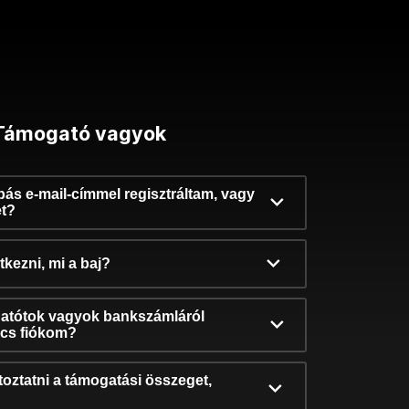
Támogató vagyok
ibás e-mail-címmel regisztráltam, vagy
et?
kezni, mi a baj?
atótok vagyok bankszámláról
incs fiókom?
oztatni a támogatási összeget,