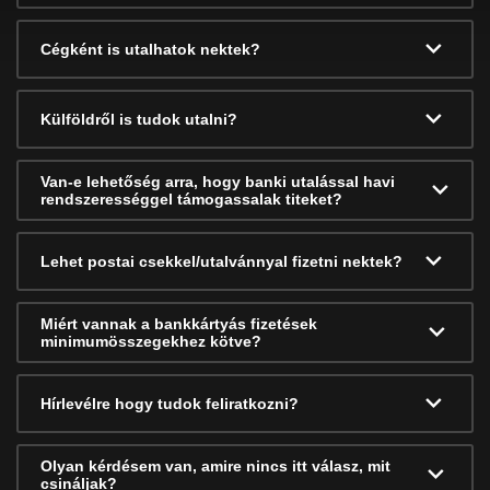
Cégként is utalhatok nektek?
Külföldről is tudok utalni?
Van-e lehetőség arra, hogy banki utalással havi
rendszerességgel támogassalak titeket?
Lehet postai csekkel/utalvánnyal fizetni nektek?
Miért vannak a bankkártyás fizetések
minimumösszegekhez kötve?
Hírlevélre hogy tudok feliratkozni?
Olyan kérdésem van, amire nincs itt válasz, mit
csináljak?