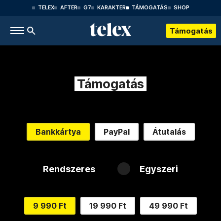
TELEX
AFTER
G7
KARAKTER
TÁMOGATÁS
SHOP
Támogatás
Támogatás
Bankkártya
PayPal
Átutalás
Rendszeres
Egyszeri
9 990 Ft
19 990 Ft
49 990 Ft