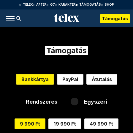
TELEX
AFTER
G7
KARAKTER
TÁMOGATÁS
SHOP
Támogatás
Támogatás
Bankkártya
PayPal
Átutalás
Rendszeres
Egyszeri
9 990 Ft
19 990 Ft
49 990 Ft