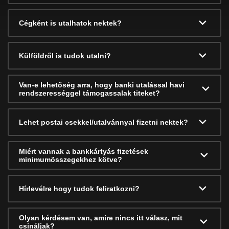
Cégként is utalhatok nektek?
Külföldről is tudok utalni?
Van-e lehetőség arra, hogy banki utalással havi
rendszerességgel támogassalak titeket?
Lehet postai csekkel/utalvánnyal fizetni nektek?
Miért vannak a bankkártyás fizetések
minimumösszegekhez kötve?
Hírlevélre hogy tudok feliratkozni?
Olyan kérdésem van, amire nincs itt válasz, mit
csináljak?