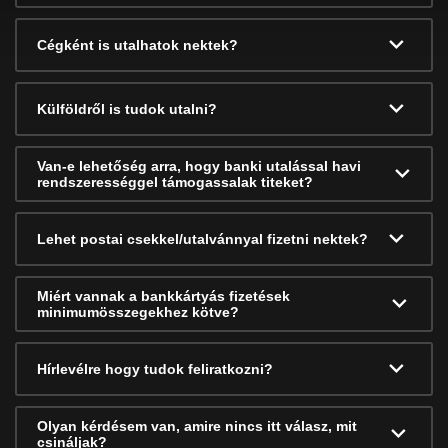
Cégként is utalhatok nektek?
Külföldről is tudok utalni?
Van-e lehetőség arra, hogy banki utalással havi
rendszerességgel támogassalak titeket?
Lehet postai csekkel/utalvánnyal fizetni nektek?
Miért vannak a bankkártyás fizetések
minimumösszegekhez kötve?
Hírlevélre hogy tudok feliratkozni?
Olyan kérdésem van, amire nincs itt válasz, mit
csináljak?