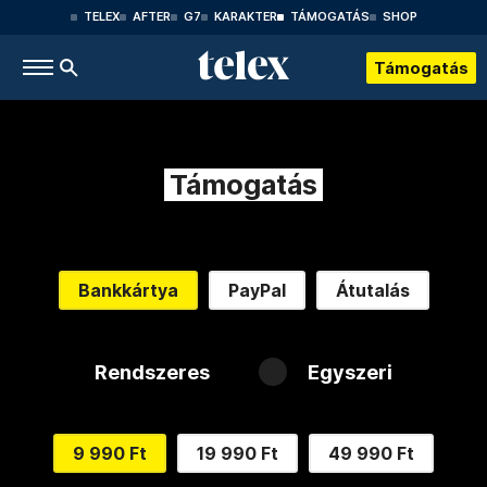
TELEX
AFTER
G7
KARAKTER
TÁMOGATÁS
SHOP
Támogatás
Támogatás
Bankkártya
PayPal
Átutalás
Rendszeres
Egyszeri
9 990 Ft
19 990 Ft
49 990 Ft