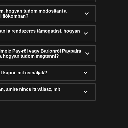
ám, hogyan tudom módosítani a
i fiókomban?
ni a rendszeres támogatást, hogyan
Simple Pay-ről vagy Barionról Paypalra
ra hogyan tudom megtenni?
t kapni, mit csináljak?
, amire nincs itt válasz, mit