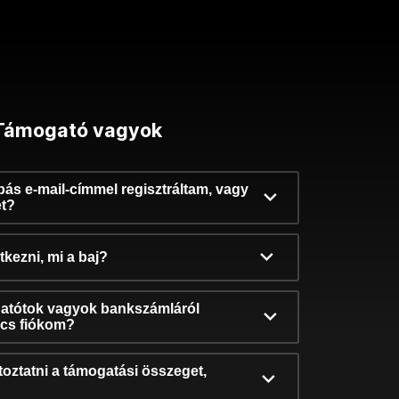
Támogató vagyok
ibás e-mail-címmel regisztráltam, vagy
et?
kezni, mi a baj?
atótok vagyok bankszámláról
incs fiókom?
oztatni a támogatási összeget,