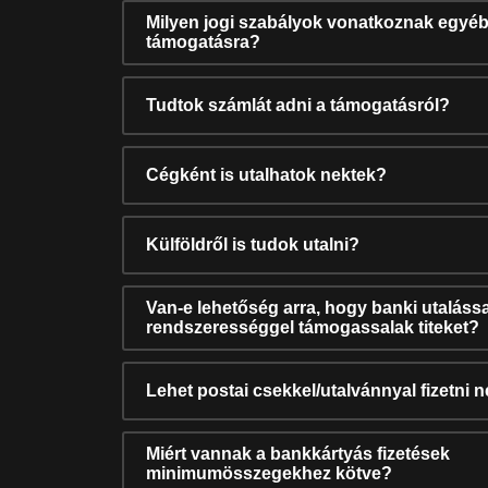
Milyen jogi szabályok vonatkoznak egyéb
támogatásra?
Tudtok számlát adni a támogatásról?
Cégként is utalhatok nektek?
Külföldről is tudok utalni?
Van-e lehetőség arra, hogy banki utalássa
rendszerességgel támogassalak titeket?
Lehet postai csekkel/utalvánnyal fizetni 
Miért vannak a bankkártyás fizetések
minimumösszegekhez kötve?