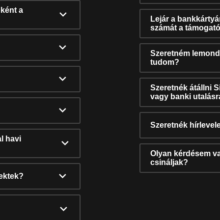
ként a
Lejár a bankkárty
számát a támogató
Szeretném lemonda
tudom?
Szeretnék átállni 
vagy banki utalás
Szeretnék hírlevele
l havi
Olyan kérdésem van
csináljak?
nektek?