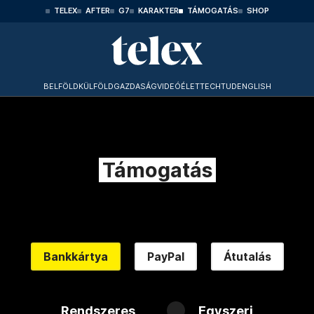
TELEX
AFTER
G7
KARAKTER
TÁMOGATÁS
SHOP
BELFÖLD
KÜLFÖLD
GAZDASÁG
VIDEÓ
ÉLET
TECHTUD
ENGLISH
Támogatás
Bankkártya
PayPal
Átutalás
Rendszeres
Egyszeri