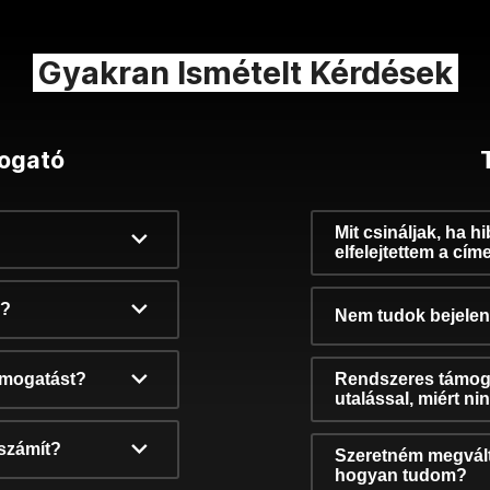
Gyakran Ismételt Kérdések
ogató
Mit csináljak, ha h
elfelejtettem a cím
k?
Nem tudok bejelent
támogatást?
Rendszeres támog
utalással, miért n
számít?
Szeretném megvált
hogyan tudom?