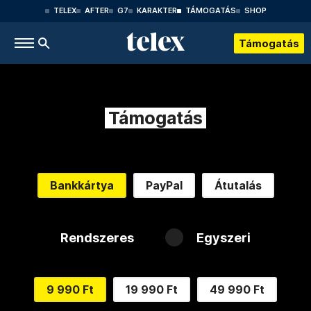
TELEX
AFTER
G7
KARAKTER
TÁMOGATÁS
SHOP
Támogatás
Támogatás
Bankkártya
PayPal
Átutalás
Rendszeres
Egyszeri
9 990 Ft
19 990 Ft
49 990 Ft