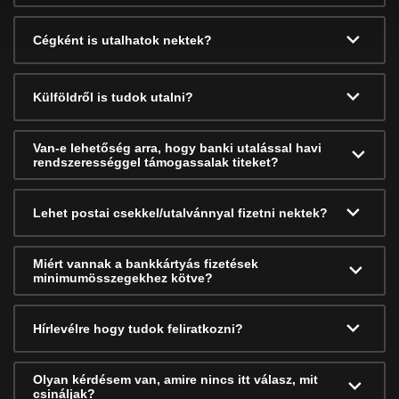
Cégként is utalhatok nektek?
Külföldről is tudok utalni?
Van-e lehetőség arra, hogy banki utalással havi
rendszerességgel támogassalak titeket?
Lehet postai csekkel/utalvánnyal fizetni nektek?
Miért vannak a bankkártyás fizetések
minimumösszegekhez kötve?
Hírlevélre hogy tudok feliratkozni?
Olyan kérdésem van, amire nincs itt válasz, mit
csináljak?