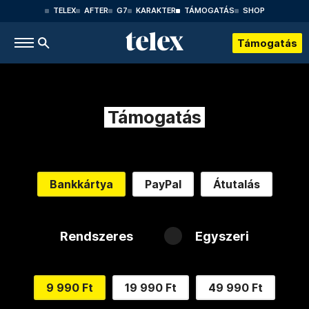
TELEX
AFTER
G7
KARAKTER
TÁMOGATÁS
SHOP
Támogatás
Támogatás
Bankkártya
PayPal
Átutalás
Rendszeres
Egyszeri
9 990 Ft
19 990 Ft
49 990 Ft