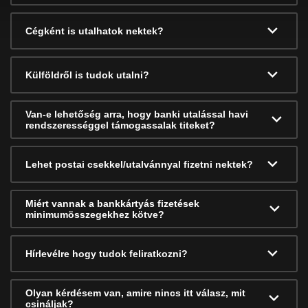
Cégként is utalhatok nektek?
Külföldről is tudok utalni?
Van-e lehetőség arra, hogy banki utalással havi
rendszerességgel támogassalak titeket?
Lehet postai csekkel/utalvánnyal fizetni nektek?
Miért vannak a bankkártyás fizetések
minimumösszegekhez kötve?
Hírlevélre hogy tudok feliratkozni?
Olyan kérdésem van, amire nincs itt válasz, mit
csináljak?