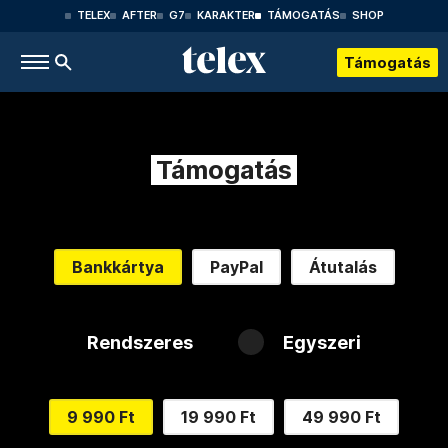
TELEX
AFTER
G7
KARAKTER
TÁMOGATÁS
SHOP
Támogatás
Támogatás
Bankkártya
PayPal
Átutalás
Rendszeres
Egyszeri
9 990 Ft
19 990 Ft
49 990 Ft