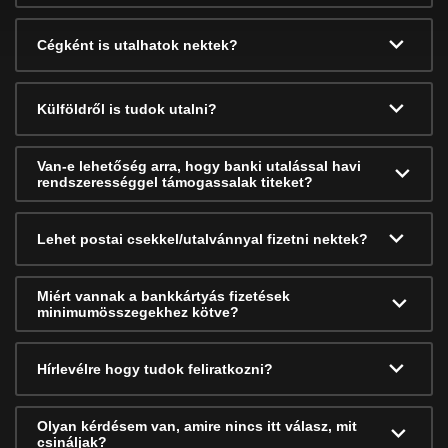
Cégként is utalhatok nektek?
Külföldről is tudok utalni?
Van-e lehetőség arra, hogy banki utalással havi
rendszerességgel támogassalak titeket?
Lehet postai csekkel/utalvánnyal fizetni nektek?
Miért vannak a bankkártyás fizetések
minimumösszegekhez kötve?
Hírlevélre hogy tudok feliratkozni?
Olyan kérdésem van, amire nincs itt válasz, mit
csináljak?