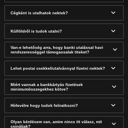
Cégként is utalhatok nektek?
Külföldről is tudok utalni?
Van-e lehetőség arra, hogy banki utalással havi
rendszerességgel támogassalak titeket?
Lehet postai csekkel/utalvánnyal fizetni nektek?
Miért vannak a bankkártyás fizetések
minimumösszegekhez kötve?
Hírlevélre hogy tudok feliratkozni?
Olyan kérdésem van, amire nincs itt válasz, mit
csináljak?