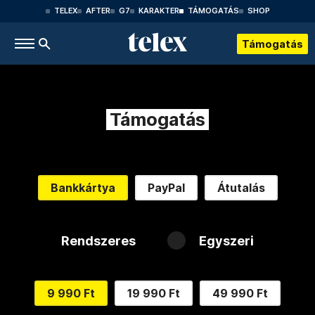
TELEX
AFTER
G7
KARAKTER
TÁMOGATÁS
SHOP
Támogatás
Támogatás
Bankkártya
PayPal
Átutalás
Rendszeres
Egyszeri
9 990 Ft
19 990 Ft
49 990 Ft