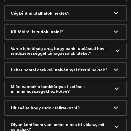
Cégként is utalhatok nektek?
Külföldről is tudok utalni?
Van-e lehetőség arra, hogy banki utalással havi
rendszerességgel támogassalak titeket?
Lehet postai csekkel/utalvánnyal fizetni nektek?
Miért vannak a bankkártyás fizetések
minimumösszegekhez kötve?
Hírlevélre hogy tudok feliratkozni?
Olyan kérdésem van, amire nincs itt válasz, mit
csináljak?