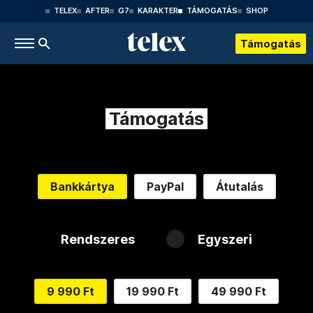
TELEX
AFTER
G7
KARAKTER
TÁMOGATÁS
SHOP
Támogatás
Támogatás
Bankkártya
PayPal
Átutalás
Rendszeres
Egyszeri
9 990 Ft
19 990 Ft
49 990 Ft