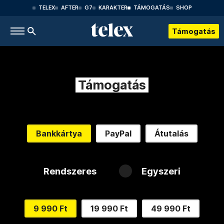
TELEX
AFTER
G7
KARAKTER
TÁMOGATÁS
SHOP
Támogatás
Támogatás
Bankkártya
PayPal
Átutalás
Rendszeres
Egyszeri
9 990 Ft
19 990 Ft
49 990 Ft