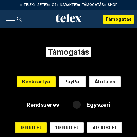
TELEX
AFTER
G7
KARAKTER
TÁMOGATÁS
SHOP
Támogatás
Támogatás
Bankkártya
PayPal
Átutalás
Rendszeres
Egyszeri
9 990 Ft
19 990 Ft
49 990 Ft