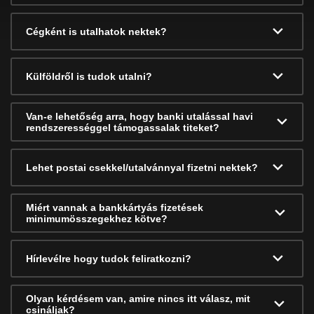
Cégként is utalhatok nektek?
Külföldről is tudok utalni?
Van-e lehetőség arra, hogy banki utalással havi
rendszerességgel támogassalak titeket?
Lehet postai csekkel/utalvánnyal fizetni nektek?
Miért vannak a bankkártyás fizetések
minimumösszegekhez kötve?
Hírlevélre hogy tudok feliratkozni?
Olyan kérdésem van, amire nincs itt válasz, mit
csináljak?