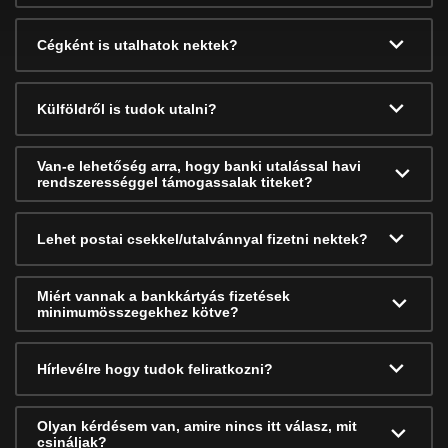
Cégként is utalhatok nektek?
Külföldről is tudok utalni?
Van-e lehetőség arra, hogy banki utalással havi
rendszerességgel támogassalak titeket?
Lehet postai csekkel/utalvánnyal fizetni nektek?
Miért vannak a bankkártyás fizetések
minimumösszegekhez kötve?
Hírlevélre hogy tudok feliratkozni?
Olyan kérdésem van, amire nincs itt válasz, mit
csináljak?