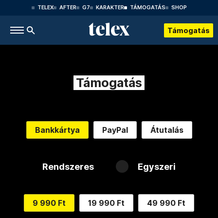
TELEX
AFTER
G7
KARAKTER
TÁMOGATÁS
SHOP
Támogatás
Támogatás
Bankkártya
PayPal
Átutalás
Rendszeres
Egyszeri
9 990 Ft
19 990 Ft
49 990 Ft