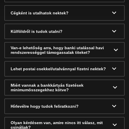
Cégként is utalhatok nektek?
Külföldről is tudok utalni?
Van-e lehetőség arra, hogy banki utalással havi
rendszerességgel támogassalak titeket?
Lehet postai csekkel/utalvánnyal fizetni nektek?
Miért vannak a bankkártyás fizetések
minimumösszegekhez kötve?
Hírlevélre hogy tudok feliratkozni?
Olyan kérdésem van, amire nincs itt válasz, mit
csináljak?