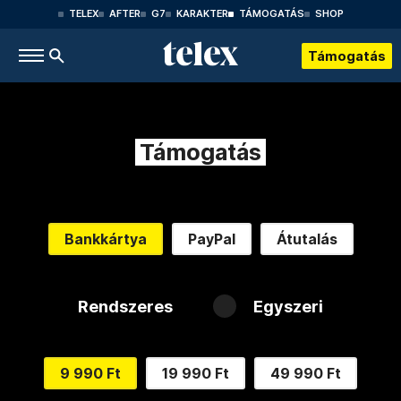
TELEX
AFTER
G7
KARAKTER
TÁMOGATÁS
SHOP
Támogatás
Támogatás
Bankkártya
PayPal
Átutalás
Rendszeres
Egyszeri
9 990 Ft
19 990 Ft
49 990 Ft