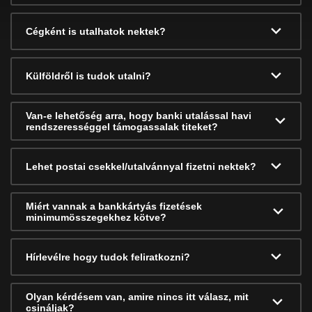
Cégként is utalhatok nektek?
Külföldről is tudok utalni?
Van-e lehetőség arra, hogy banki utalással havi
rendszerességgel támogassalak titeket?
Lehet postai csekkel/utalvánnyal fizetni nektek?
Miért vannak a bankkártyás fizetések
minimumösszegekhez kötve?
Hírlevélre hogy tudok feliratkozni?
Olyan kérdésem van, amire nincs itt válasz, mit
csináljak?