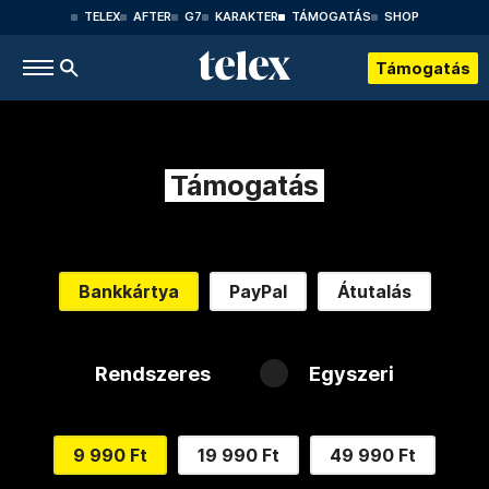
TELEX
AFTER
G7
KARAKTER
TÁMOGATÁS
SHOP
Támogatás
Támogatás
Bankkártya
PayPal
Átutalás
Rendszeres
Egyszeri
9 990 Ft
19 990 Ft
49 990 Ft