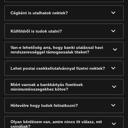
Cégként is utalhatok nektek?
Külföldről is tudok utalni?
Van-e lehetőség arra, hogy banki utalással havi
rendszerességgel támogassalak titeket?
Lehet postai csekkel/utalvánnyal fizetni nektek?
Miért vannak a bankkártyás fizetések
minimumösszegekhez kötve?
Hírlevélre hogy tudok feliratkozni?
Olyan kérdésem van, amire nincs itt válasz, mit
csináljak?