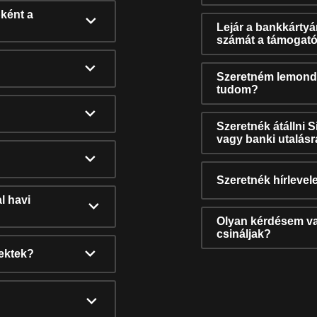
ként a
Lejár a bankkárty
számát a támogató
Szeretném lemonda
tudom?
Szeretnék átállni 
vagy banki utalás
Szeretnék hírlevele
l havi
Olyan kérdésem van
csináljak?
nektek?