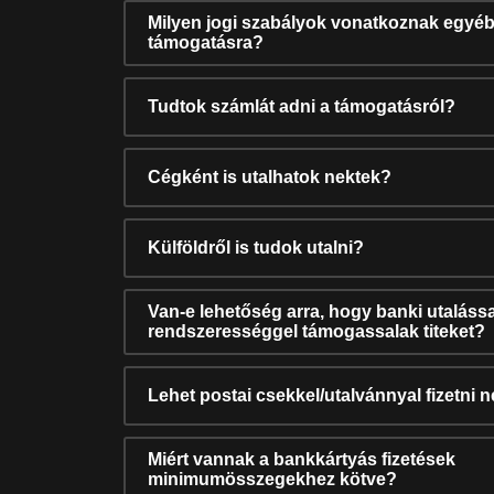
Milyen jogi szabályok vonatkoznak egyéb
támogatásra?
Tudtok számlát adni a támogatásról?
Cégként is utalhatok nektek?
Külföldről is tudok utalni?
Van-e lehetőség arra, hogy banki utalássa
rendszerességgel támogassalak titeket?
Lehet postai csekkel/utalvánnyal fizetni 
Miért vannak a bankkártyás fizetések
minimumösszegekhez kötve?