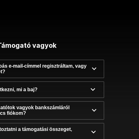
Támogató vagyok
ibás e-mail-címmel regisztráltam, vagy
et?
kezni, mi a baj?
atótok vagyok bankszámláról
incs fiókom?
oztatni a támogatási összeget,