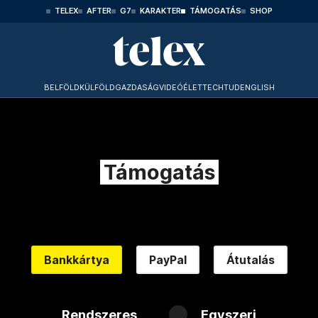
TELEX
AFTER
G7
KARAKTER
TÁMOGATÁS
SHOP
BELFÖLD
KÜLFÖLD
GAZDASÁG
VIDEÓ
ÉLET
TECHTUD
ENGLISH
Támogatás
Bankkártya
PayPal
Átutalás
Rendszeres
Egyszeri