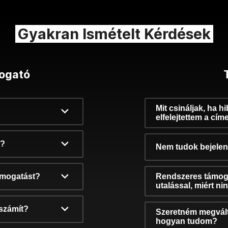
Gyakran Ismételt Kérdések
ogató
Mit csináljak, ha h
elfelejtettem a cím
k?
Nem tudok bejelent
támogatást?
Rendszeres támog
utalással, miért n
számít?
Szeretném megvált
hogyan tudom?