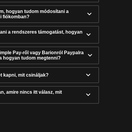
ám, hogyan tudom módosítani a
i fiókomban?
ni a rendszeres támogatást, hogyan
Simple Pay-ről vagy Barionról Paypalra
ra hogyan tudom megtenni?
t kapni, mit csináljak?
, amire nincs itt válasz, mit