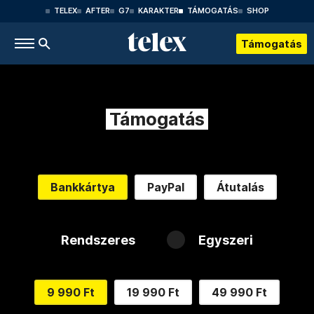
TELEX
AFTER
G7
KARAKTER
TÁMOGATÁS
SHOP
Támogatás
Támogatás
Bankkártya
PayPal
Átutalás
Rendszeres
Egyszeri
9 990 Ft
19 990 Ft
49 990 Ft