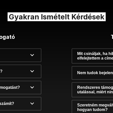
Gyakran Ismételt Kérdések
ogató
Mit csináljak, ha h
elfelejtettem a cím
k?
Nem tudok bejelent
támogatást?
Rendszeres támog
utalással, miért n
számít?
Szeretném megvált
hogyan tudom?