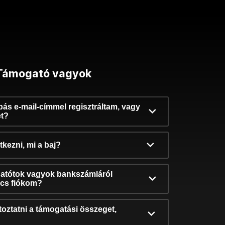
Támogató vagyok
ibás e-mail-címmel regisztráltam, vagy
et?
kezni, mi a baj?
atótok vagyok bankszámláról
incs fiókom?
oztatni a támogatási összeget,