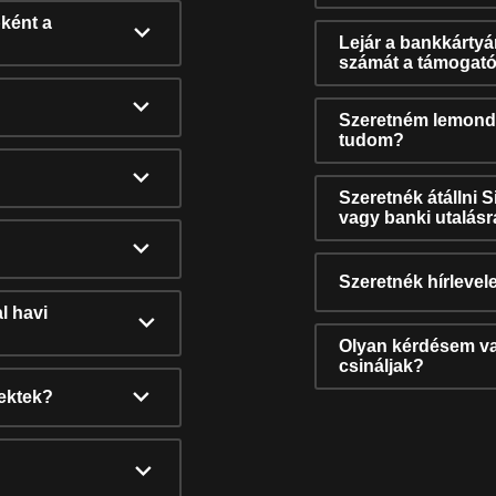
ként a
Lejár a bankkárty
számát a támogató
Szeretném lemonda
tudom?
Szeretnék átállni 
vagy banki utalás
Szeretnék hírlevele
l havi
Olyan kérdésem van
csináljak?
nektek?