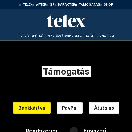
TELEX
AFTER
G7
KARAKTER
TÁMOGATÁS
SHOP
BELFÖLD
KÜLFÖLD
GAZDASÁG
VIDEÓ
ÉLET
TECHTUD
ENGLISH
Támogatás
Bankkártya
PayPal
Átutalás
Rendszeres
Egyszeri