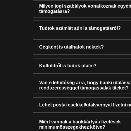
Milyen jogi szabályok vonatkoznak egyéb
támogatásra?
Tudtok számlát adni a támogatásról?
Cégként is utalhatok nektek?
Külföldről is tudok utalni?
Van-e lehetőség arra, hogy banki utalássa
rendszerességgel támogassalak titeket?
Lehet postai csekkel/utalvánnyal fizetni 
Miért vannak a bankkártyás fizetések
minimumösszegekhez kötve?