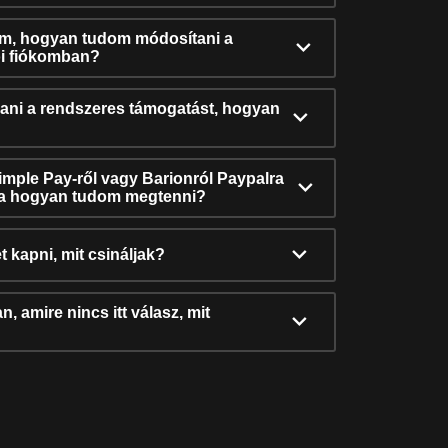
ám, hogyan tudom módosítani a
i fiókomban?
ni a rendszeres támogatást, hogyan
Simple Pay-ről vagy Barionról Paypalra
ra hogyan tudom megtenni?
t kapni, mit csináljak?
, amire nincs itt válasz, mit