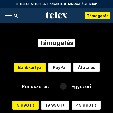
TELEX
AFTER
G7
KARAKTER
TÁMOGATÁS
SHOP
Támogatás
Támogatás
Bankkártya
PayPal
Átutalás
Rendszeres
Egyszeri
9 990 Ft
19 990 Ft
49 990 Ft