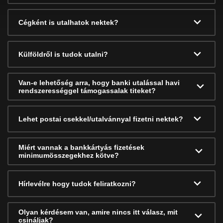
Cégként is utalhatok nektek?
Külföldről is tudok utalni?
Van-e lehetőség arra, hogy banki utalással havi
rendszerességgel támogassalak titeket?
Lehet postai csekkel/utalvánnyal fizetni nektek?
Miért vannak a bankkártyás fizetések
minimumösszegekhez kötve?
Hírlevélre hogy tudok feliratkozni?
Olyan kérdésem van, amire nincs itt válasz, mit
csináljak?