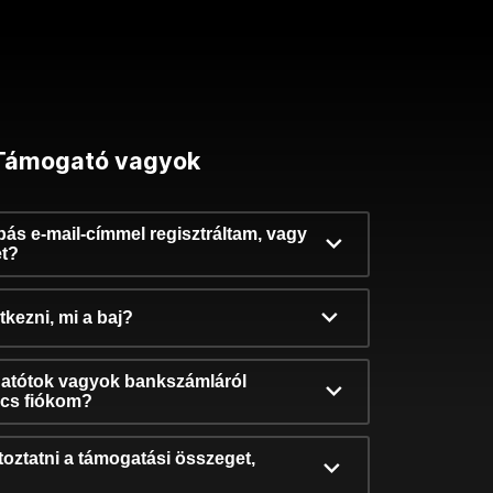
Támogató vagyok
ibás e-mail-címmel regisztráltam, vagy
et?
kezni, mi a baj?
atótok vagyok bankszámláról
incs fiókom?
oztatni a támogatási összeget,