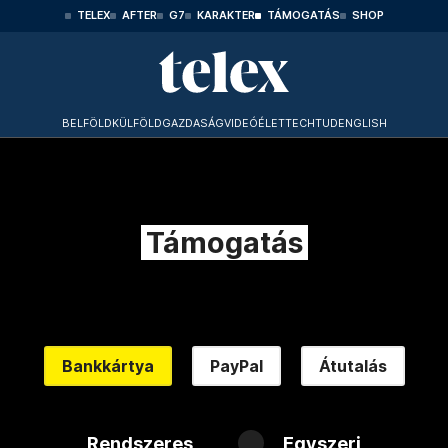
TELEX
AFTER
G7
KARAKTER
TÁMOGATÁS
SHOP
BELFÖLD
KÜLFÖLD
GAZDASÁG
VIDEÓ
ÉLET
TECHTUD
ENGLISH
Támogatás
Bankkártya
PayPal
Átutalás
Rendszeres
Egyszeri