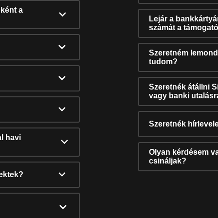
ként a
Lejár a bankkárty
számát a támogató
Szeretném lemonda
tudom?
Szeretnék átállni 
vagy banki utalás
Szeretnék hírlevele
l havi
Olyan kérdésem van
csináljak?
nektek?