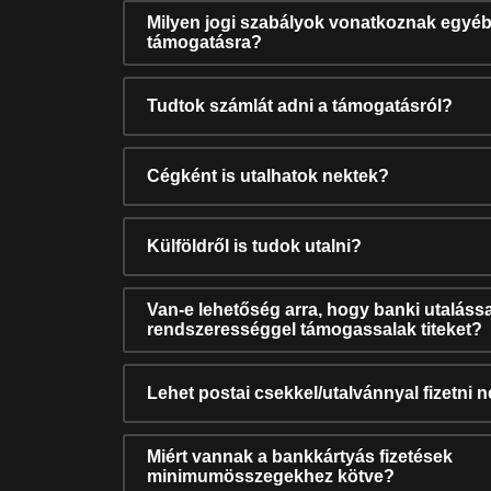
Milyen jogi szabályok vonatkoznak egyéb
támogatásra?
Tudtok számlát adni a támogatásról?
Cégként is utalhatok nektek?
Külföldről is tudok utalni?
Van-e lehetőség arra, hogy banki utalássa
rendszerességgel támogassalak titeket?
Lehet postai csekkel/utalvánnyal fizetni 
Miért vannak a bankkártyás fizetések
minimumösszegekhez kötve?