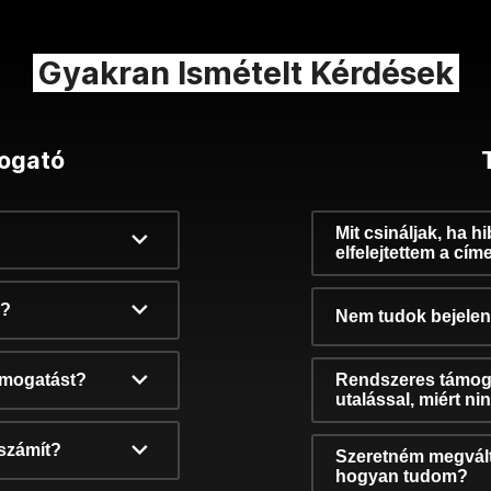
Gyakran Ismételt Kérdések
ogató
Mit csináljak, ha h
elfelejtettem a cím
k?
Nem tudok bejelent
támogatást?
Rendszeres támog
utalással, miért n
számít?
Szeretném megvált
hogyan tudom?