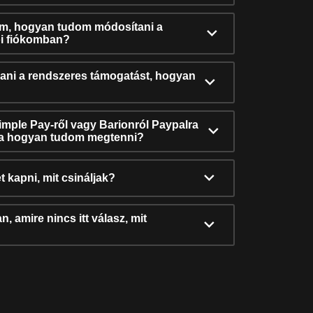
ám, hogyan tudom módosítani a
i fiókomban?
ni a rendszeres támogatást, hogyan
Simple Pay-ről vagy Barionról Paypalra
ra hogyan tudom megtenni?
t kapni, mit csináljak?
, amire nincs itt válasz, mit