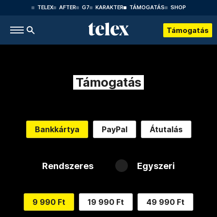
TELEX
AFTER
G7
KARAKTER
TÁMOGATÁS
SHOP
Támogatás
Támogatás
Bankkártya
PayPal
Átutalás
Rendszeres
Egyszeri
9 990 Ft
19 990 Ft
49 990 Ft