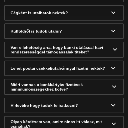
Cégként is utalhatok nektek?
Külföldről is tudok utalni?
Van-e lehetőség arra, hogy banki utalással havi
rendszerességgel támogassalak titeket?
Lehet postai csekkel/utalvánnyal fizetni nektek?
Miért vannak a bankkártyás fizetések
minimumösszegekhez kötve?
Hírlevélre hogy tudok feliratkozni?
Olyan kérdésem van, amire nincs itt válasz, mit
csináljak?