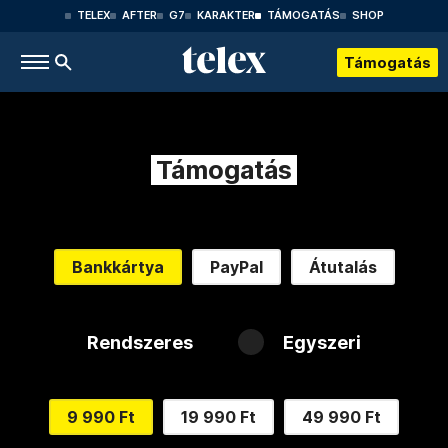
TELEX
AFTER
G7
KARAKTER
TÁMOGATÁS
SHOP
Támogatás
Támogatás
Bankkártya
PayPal
Átutalás
Rendszeres
Egyszeri
9 990 Ft
19 990 Ft
49 990 Ft