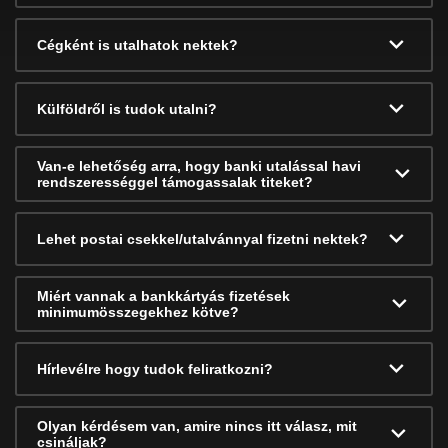
Cégként is utalhatok nektek?
Külföldről is tudok utalni?
Van-e lehetőség arra, hogy banki utalással havi
rendszerességgel támogassalak titeket?
Lehet postai csekkel/utalvánnyal fizetni nektek?
Miért vannak a bankkártyás fizetések
minimumösszegekhez kötve?
Hírlevélre hogy tudok feliratkozni?
Olyan kérdésem van, amire nincs itt válasz, mit
csináljak?