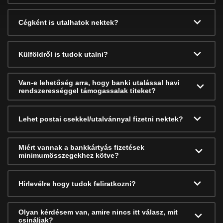
Cégként is utalhatok nektek?
Külföldről is tudok utalni?
Van-e lehetőség arra, hogy banki utalással havi
rendszerességgel támogassalak titeket?
Lehet postai csekkel/utalvánnyal fizetni nektek?
Miért vannak a bankkártyás fizetések
minimumösszegekhez kötve?
Hírlevélre hogy tudok feliratkozni?
Olyan kérdésem van, amire nincs itt válasz, mit
csináljak?