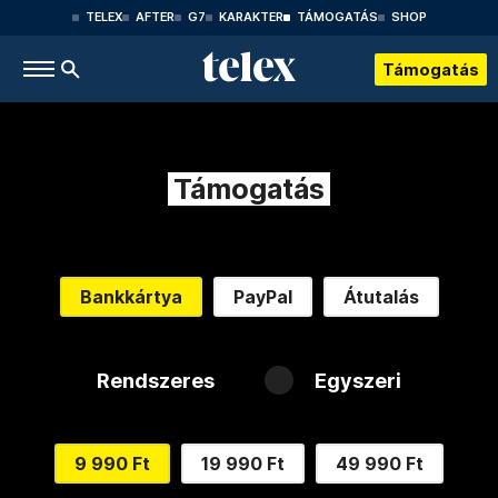
TELEX
AFTER
G7
KARAKTER
TÁMOGATÁS
SHOP
Támogatás
Támogatás
Bankkártya
PayPal
Átutalás
Rendszeres
Egyszeri
9 990 Ft
19 990 Ft
49 990 Ft