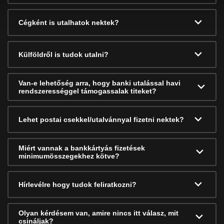
Cégként is utalhatok nektek?
Külföldről is tudok utalni?
Van-e lehetőség arra, hogy banki utalással havi
rendszerességgel támogassalak titeket?
Lehet postai csekkel/utalvánnyal fizetni nektek?
Miért vannak a bankkártyás fizetések
minimumösszegekhez kötve?
Hírlevélre hogy tudok feliratkozni?
Olyan kérdésem van, amire nincs itt válasz, mit
csináljak?