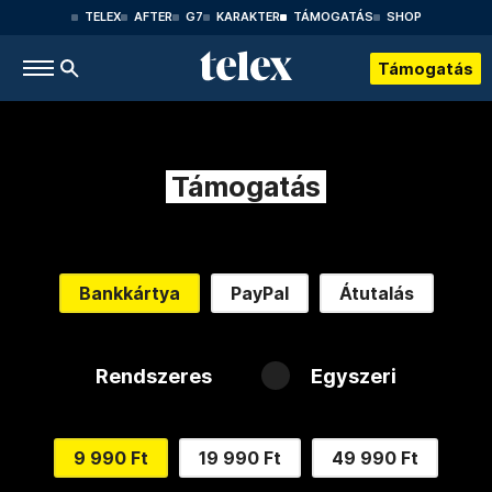
TELEX
AFTER
G7
KARAKTER
TÁMOGATÁS
SHOP
Támogatás
Támogatás
Bankkártya
PayPal
Átutalás
Rendszeres
Egyszeri
9 990 Ft
19 990 Ft
49 990 Ft