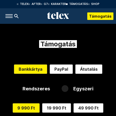
TELEX
AFTER
G7
KARAKTER
TÁMOGATÁS
SHOP
Támogatás
Támogatás
Bankkártya
PayPal
Átutalás
Rendszeres
Egyszeri
9 990 Ft
19 990 Ft
49 990 Ft