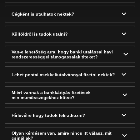
Cégként is utalhatok nektek?
Külföldről is tudok utalni?
Van-e lehetőség arra, hogy banki utalással havi
rendszerességgel támogassalak titeket?
Lehet postai csekkel/utalvánnyal fizetni nektek?
Miért vannak a bankkártyás fizetések
minimumösszegekhez kötve?
Hírlevélre hogy tudok feliratkozni?
Olyan kérdésem van, amire nincs itt válasz, mit
csináljak?