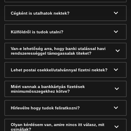
Cégként is utalhatok nektek?
Külföldről is tudok utalni?
Van-e lehetőség arra, hogy banki utalással havi
rendszerességgel támogassalak titeket?
Lehet postai csekkel/utalvánnyal fizetni nektek?
Miért vannak a bankkártyás fizetések
minimumösszegekhez kötve?
Hírlevélre hogy tudok feliratkozni?
Olyan kérdésem van, amire nincs itt válasz, mit
csináljak?