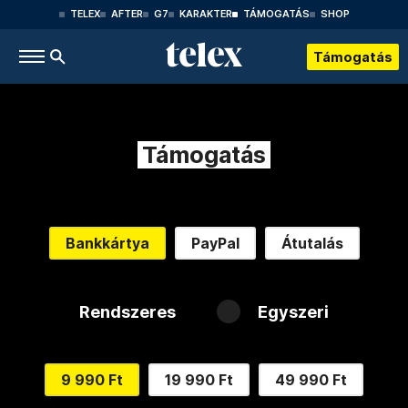
TELEX
AFTER
G7
KARAKTER
TÁMOGATÁS
SHOP
Támogatás
Támogatás
Bankkártya
PayPal
Átutalás
Rendszeres
Egyszeri
9 990 Ft
19 990 Ft
49 990 Ft