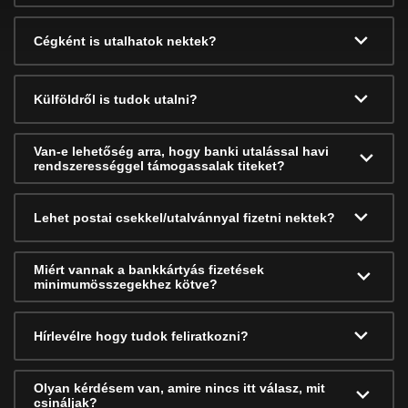
Cégként is utalhatok nektek?
Külföldről is tudok utalni?
Van-e lehetőség arra, hogy banki utalással havi
rendszerességgel támogassalak titeket?
Lehet postai csekkel/utalvánnyal fizetni nektek?
Miért vannak a bankkártyás fizetések
minimumösszegekhez kötve?
Hírlevélre hogy tudok feliratkozni?
Olyan kérdésem van, amire nincs itt válasz, mit
csináljak?