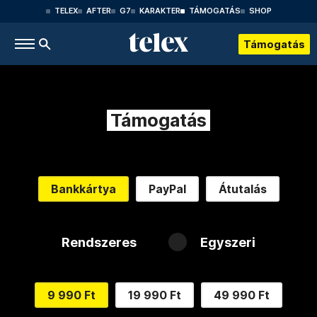
TELEX
AFTER
G7
KARAKTER
TÁMOGATÁS
SHOP
Támogatás
Támogatás
Bankkártya
PayPal
Átutalás
Rendszeres
Egyszeri
9 990 Ft
19 990 Ft
49 990 Ft