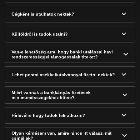
Cégként is utalhatok nektek?
Külföldről is tudok utalni?
Van-e lehetőség arra, hogy banki utalással havi
rendszerességgel támogassalak titeket?
Lehet postai csekkel/utalvánnyal fizetni nektek?
Miért vannak a bankkártyás fizetések
minimumösszegekhez kötve?
Hírlevélre hogy tudok feliratkozni?
Olyan kérdésem van, amire nincs itt válasz, mit
csináljak?