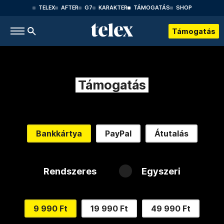
TELEX
AFTER
G7
KARAKTER
TÁMOGATÁS
SHOP
Támogatás
Támogatás
Bankkártya
PayPal
Átutalás
Rendszeres
Egyszeri
9 990 Ft
19 990 Ft
49 990 Ft