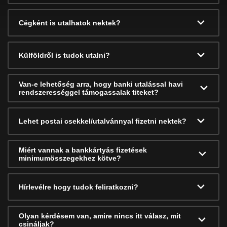
Cégként is utalhatok nektek?
Külföldről is tudok utalni?
Van-e lehetőség arra, hogy banki utalással havi
rendszerességgel támogassalak titeket?
Lehet postai csekkel/utalvánnyal fizetni nektek?
Miért vannak a bankkártyás fizetések
minimumösszegekhez kötve?
Hírlevélre hogy tudok feliratkozni?
Olyan kérdésem van, amire nincs itt válasz, mit
csináljak?