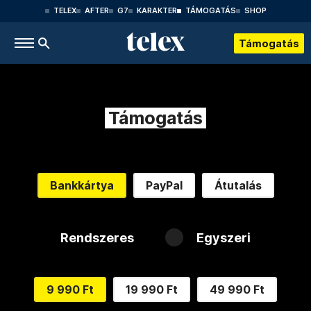
TELEX
AFTER
G7
KARAKTER
TÁMOGATÁS
SHOP
Támogatás
Támogatás
Bankkártya
PayPal
Átutalás
Rendszeres
Egyszeri
9 990 Ft
19 990 Ft
49 990 Ft