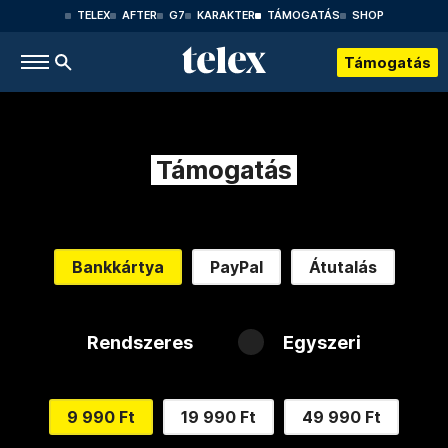
TELEX
AFTER
G7
KARAKTER
TÁMOGATÁS
SHOP
Támogatás
Támogatás
Bankkártya
PayPal
Átutalás
Rendszeres
Egyszeri
9 990 Ft
19 990 Ft
49 990 Ft