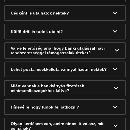
Cégként is utalhatok nektek?
Külföldről is tudok utalni?
Van-e lehetőség arra, hogy banki utalással havi
rendszerességgel támogassalak titeket?
Lehet postai csekkel/utalvánnyal fizetni nektek?
Miért vannak a bankkártyás fizetések
minimumösszegekhez kötve?
Hírlevélre hogy tudok feliratkozni?
Olyan kérdésem van, amire nincs itt válasz, mit
csináljak?