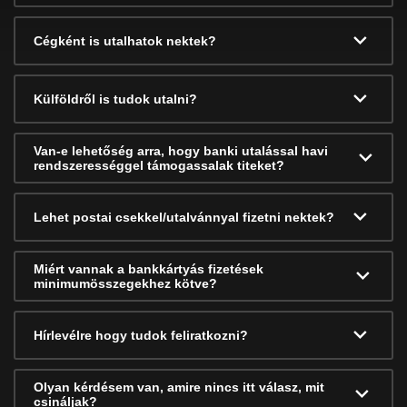
Cégként is utalhatok nektek?
Külföldről is tudok utalni?
Van-e lehetőség arra, hogy banki utalással havi
rendszerességgel támogassalak titeket?
Lehet postai csekkel/utalvánnyal fizetni nektek?
Miért vannak a bankkártyás fizetések
minimumösszegekhez kötve?
Hírlevélre hogy tudok feliratkozni?
Olyan kérdésem van, amire nincs itt válasz, mit
csináljak?