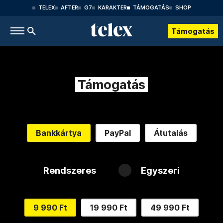
TELEX
AFTER
G7
KARAKTER
TÁMOGATÁS
SHOP
Támogatás
Támogatás
Bankkártya
PayPal
Átutalás
Rendszeres
Egyszeri
9 990 Ft
19 990 Ft
49 990 Ft