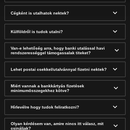
Cégként is utalhatok nektek?
Külföldről is tudok utalni?
Van-e lehetőség arra, hogy banki utalással havi
rendszerességgel támogassalak titeket?
Lehet postai csekkel/utalvánnyal fizetni nektek?
Miért vannak a bankkártyás fizetések
minimumösszegekhez kötve?
Hírlevélre hogy tudok feliratkozni?
Olyan kérdésem van, amire nincs itt válasz, mit
csináljak?