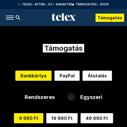
TELEX
AFTER
G7
KARAKTER
TÁMOGATÁS
SHOP
Támogatás
Támogatás
Bankkártya
PayPal
Átutalás
Rendszeres
Egyszeri
9 990 Ft
19 990 Ft
49 990 Ft