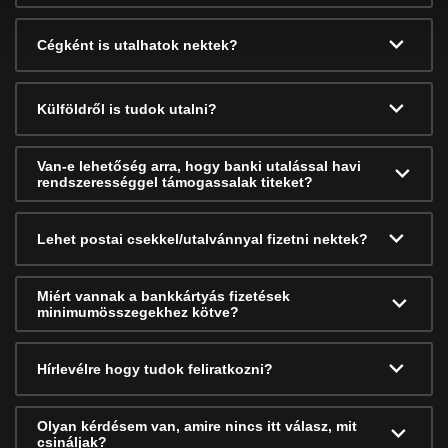
Cégként is utalhatok nektek?
Külföldről is tudok utalni?
Van-e lehetőség arra, hogy banki utalással havi
rendszerességgel támogassalak titeket?
Lehet postai csekkel/utalvánnyal fizetni nektek?
Miért vannak a bankkártyás fizetések
minimumösszegekhez kötve?
Hírlevélre hogy tudok feliratkozni?
Olyan kérdésem van, amire nincs itt válasz, mit
csináljak?