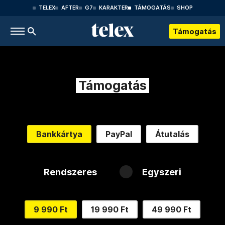
TELEX
AFTER
G7
KARAKTER
TÁMOGATÁS
SHOP
Támogatás
Támogatás
Bankkártya
PayPal
Átutalás
Rendszeres
Egyszeri
9 990 Ft
19 990 Ft
49 990 Ft