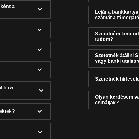
ként a
Lejár a bankkárty
számát a támogató
Szeretném lemonda
tudom?
Szeretnék átállni 
vagy banki utalás
Szeretnék hírlevele
l havi
Olyan kérdésem van
csináljak?
nektek?