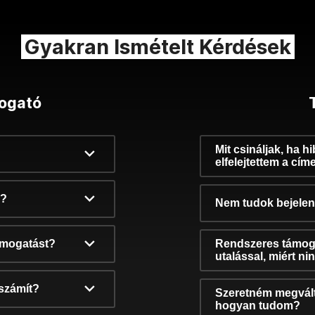
Gyakran Ismételt Kérdések
ogató
Mit csináljak, ha h
elfelejtettem a cím
k?
Nem tudok bejelent
támogatást?
Rendszeres támog
utalással, miért n
számít?
Szeretném megvált
hogyan tudom?