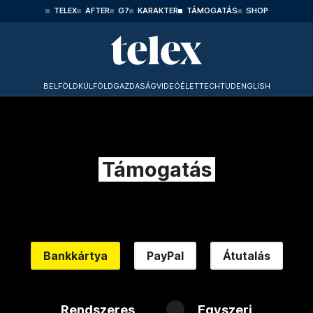
TELEX
AFTER
G7
KARAKTER
TÁMOGATÁS
SHOP
BELFÖLD
KÜLFÖLD
GAZDASÁG
VIDEÓ
ÉLET
TECHTUD
ENGLISH
Támogatás
Bankkártya
PayPal
Átutalás
Rendszeres
Egyszeri