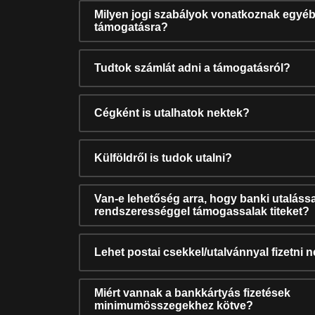
Milyen jogi szabályok vonatkoznak egyéb
támogatásra?
Tudtok számlát adni a támogatásról?
Cégként is utalhatok nektek?
Külföldről is tudok utalni?
Van-e lehetőség arra, hogy banki utalássa
rendszerességgel támogassalak titeket?
Lehet postai csekkel/utalvánnyal fizetni 
Miért vannak a bankkártyás fizetések
minimumösszegekhez kötve?