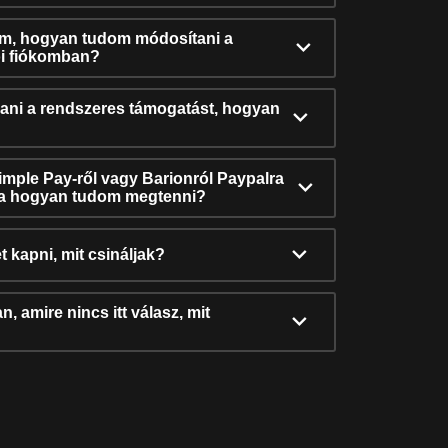
ám, hogyan tudom módosítani a
i fiókomban?
ni a rendszeres támogatást, hogyan
Simple Pay-ről vagy Barionról Paypalra
ra hogyan tudom megtenni?
t kapni, mit csináljak?
, amire nincs itt válasz, mit