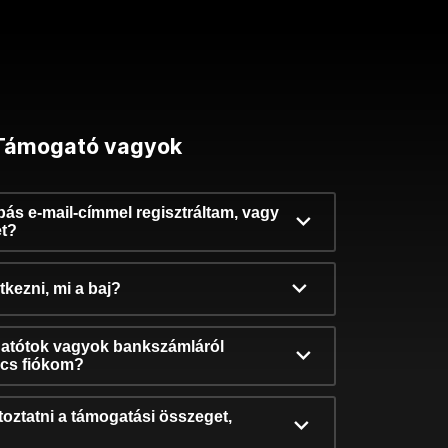
Támogató vagyok
ibás e-mail-címmel regisztráltam, vagy
et?
kezni, mi a baj?
atótok vagyok bankszámláról
incs fiókom?
oztatni a támogatási összeget,